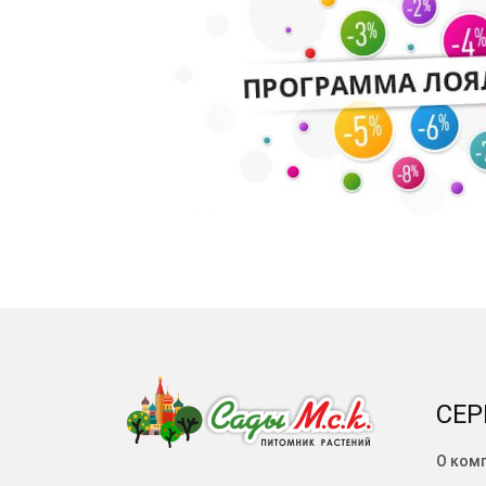
СЕР
О ком