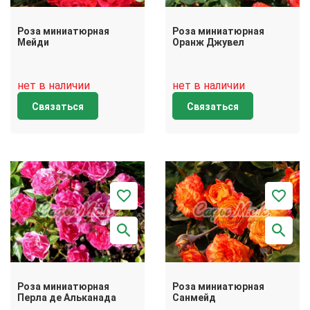
Роза миниатюрная
Роза миниатюрная
Мейди
Оранж Джувел
нет в наличии
нет в наличии
Связаться
Связаться
Роза миниатюрная
Роза миниатюрная
Перла де Альканада
Санмейд