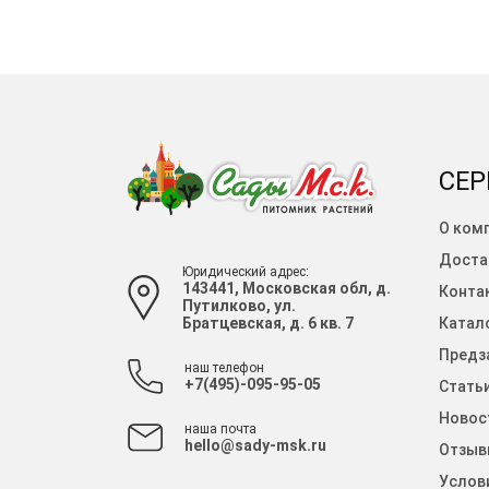
СЕР
О ком
Доста
Юридический адрес:
143441, Московская обл, д.
Конта
Путилково, ул.
Братцевская, д. 6 кв. 7
Катало
Предза
наш телефон
+7(495)-095-95-05
Стать
Новос
наша почта
hello@sady-msk.ru
Отзыв
Услов