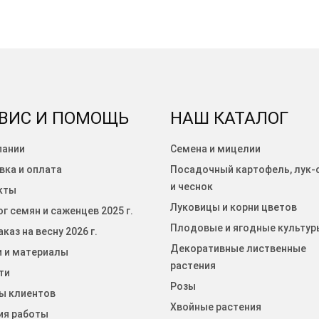
ВИС И ПОМОЩЬ
НАШ КАТАЛОГ
пании
Семена и мицелии
вка и оплата
Посадочный картофель, лук-
и чеснок
кты
Луковицы и корни цветов
г семян и саженцев 2025 г.
Плодовые и ягодные культур
каз на весну 2026 г.
Декоративные лиственные
и и материалы
растения
ти
Розы
ы клиентов
Хвойные растения
ия работы