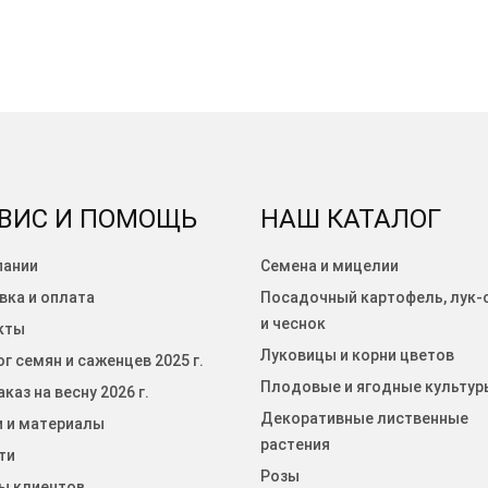
ВИС И ПОМОЩЬ
НАШ КАТАЛОГ
пании
Семена и мицелии
вка и оплата
Посадочный картофель, лук-
и чеснок
кты
Луковицы и корни цветов
г семян и саженцев 2025 г.
Плодовые и ягодные культур
каз на весну 2026 г.
Декоративные лиственные
и и материалы
растения
ти
Розы
ы клиентов