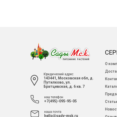
СЕР
О ком
Доста
Юридический адрес:
143441, Московская обл, д.
Конта
Путилково, ул.
Братцевская, д. 6 кв. 7
Катало
Предза
наш телефон
+7(495)-095-95-05
Стать
Новос
наша почта
hello@sady-msk.ru
Отзыв